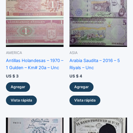
u
c
t
o
s
AMERICA
ASIA
Antillas Holandesas – 1970 –
Arabia Saudita – 2016 – 5
1 Gulden – Km# 20a – Unc
Riyals – Unc
US $
3
US $
4
Agregar
Agregar
Vista rápida
Vista rápida