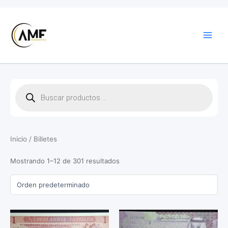
Ir
al
contenido
B
ú
s
q
u
Inicio
/ Billetes
e
d
a
Mostrando 1–12 de 301 resultados
d
e
p
r
o
d