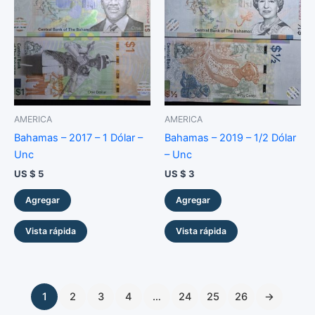
AMERICA
AMERICA
Bahamas – 2017 – 1 Dólar –
Bahamas – 2019 – 1/2 Dólar
Unc
– Unc
US $
5
US $
3
Agregar
Agregar
Vista rápida
Vista rápida
1
2
3
4
…
24
25
26
→