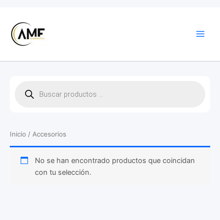
Ir
al
contenido
B
ú
s
q
u
Inicio
/ Accesorios
e
d
a
No se han encontrado productos que coincidan
d
con tu selección.
e
p
r
o
d