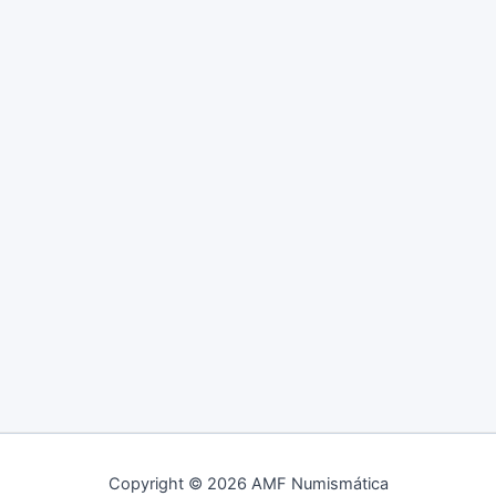
u
c
t
o
s
Copyright © 2026 AMF Numismática