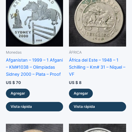
u
c
t
o
s
Monedas
ÁFRICA
Afganistan – 1999 – 1 Afgani
África del Este – 1948 – 1
– KM#1038 – Olimpiadas
Schilling – Km# 31 – Níquel –
Sidney 2000 – Plata – Proof
VF
US $
70
US $
8
Agregar
Agregar
Vista rápida
Vista rápida