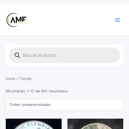
Ir
al
contenido
B
ú
s
q
u
Inicio
/ Tienda
e
d
a
Mostrando 1–12 de 841 resultados
d
e
p
r
o
d