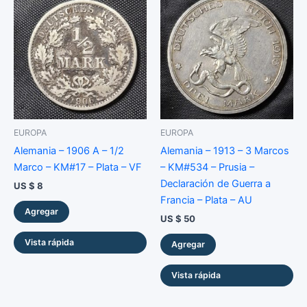
EUROPA
EUROPA
Alemania – 1906 A – 1/2
Alemania – 1913 – 3 Marcos
Marco – KM#17 – Plata – VF
– KM#534 – Prusia –
Declaración de Guerra a
US $
8
Francia – Plata – AU
Agregar
US $
50
Vista rápida
Agregar
Vista rápida