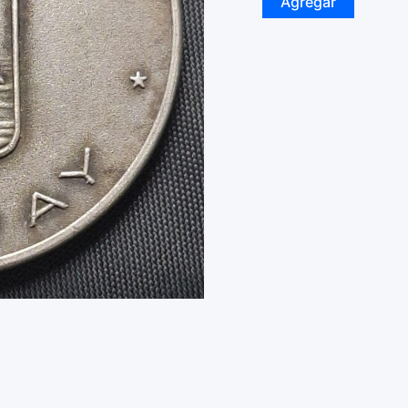
Agregar
-
n/d
-
Punta
del
Este
-
Camara
de
Turismo
-
Plata
sellada
-
36mm
-
20.78gs
cantidad