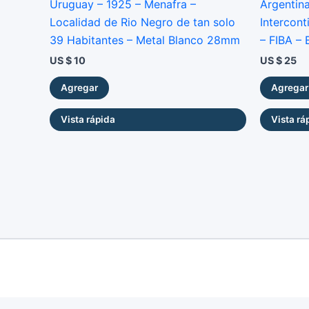
Uruguay – 1925 – Menafra –
Argentina
Localidad de Rio Negro de tan solo
Intercont
39 Habitantes – Metal Blanco 28mm
– FIBA –
US $
10
US $
25
Agregar
Agregar
Vista rápida
Vista rá