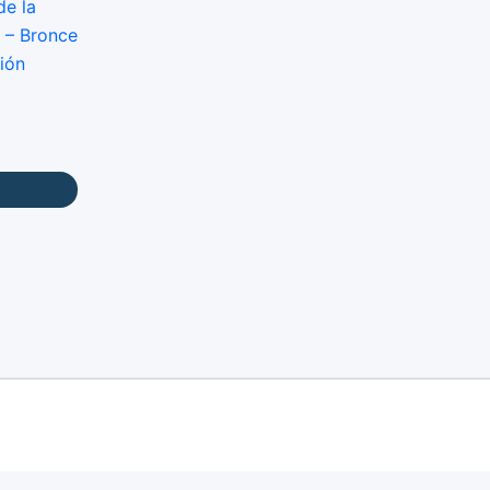
de la
 – Bronce
ión