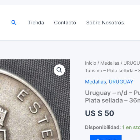
Buscar
Tienda
Contacto
Sobre Nosotros
Inicio
/
Medallas
/
URUGU
Turismo – Plata sellada 
Medallas
,
URUGUAY
Uruguay – n/d – P
Plata sellada – 3
US $
50
Disponibilidad:
1 en st
Uruguay