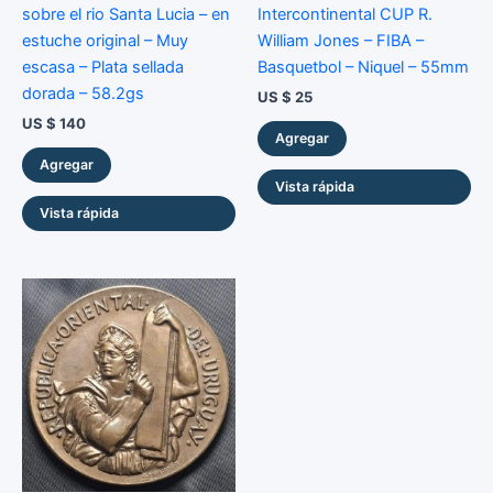
28mm
sobre el rio Santa Lucia – en
Intercontinental CUP R.
cantidad
estuche original – Muy
William Jones – FIBA –
escasa – Plata sellada
Basquetbol – Niquel – 55mm
dorada – 58.2gs
US $
25
US $
140
Agregar
Agregar
Vista rápida
Vista rápida