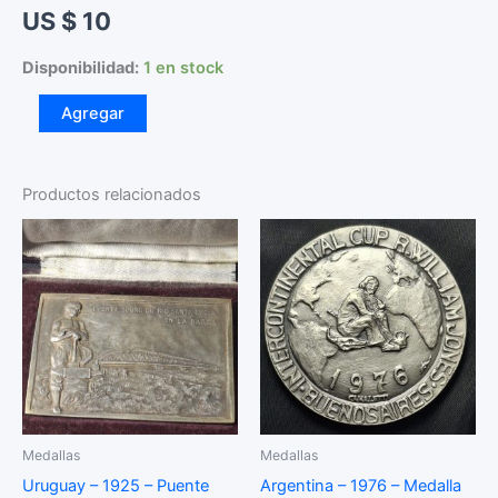
US $
10
Disponibilidad:
1 en stock
Uruguay
Agregar
-
1925
-
Menafra
Productos relacionados
-
Localidad
de
Rio
Negro
de
tan
solo
39
Habitantes
-
Medallas
Medallas
Metal
Blanco
Uruguay – 1925 – Puente
Argentina – 1976 – Medalla