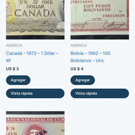
-
ESPÉCIMEN
-
Extremadamente
RARO
-
cantidad
AMERICA
AMERICA
Canadá – 1973 – 1 Dólar –
Bolivia – 1962 – 100
XF
Bolivianos – Unc
US $
3
US $
4
Agregar
Agregar
Vista rápida
Vista rápida