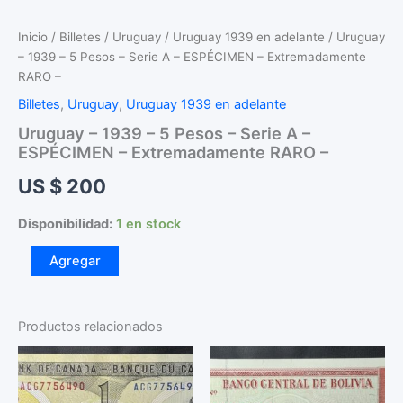
Inicio
/
Billetes
/
Uruguay
/
Uruguay 1939 en adelante
/ Uruguay
– 1939 – 5 Pesos – Serie A – ESPÉCIMEN – Extremadamente
RARO –
Billetes
,
Uruguay
,
Uruguay 1939 en adelante
Uruguay – 1939 – 5 Pesos – Serie A –
ESPÉCIMEN – Extremadamente RARO –
US $
200
Disponibilidad:
1 en stock
Uruguay
Agregar
-
1939
-
5
Productos relacionados
Pesos
-
Serie
A