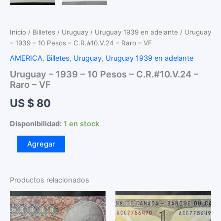
Inicio
/
Billetes
/
Uruguay
/
Uruguay 1939 en adelante
/ Uruguay
– 1939 – 10 Pesos – C.R.#10.V.24 – Raro – VF
AMERICA
,
Billetes
,
Uruguay
,
Uruguay 1939 en adelante
Uruguay – 1939 – 10 Pesos – C.R.#10.V.24 –
Raro – VF
US $
80
Disponibilidad:
1 en stock
Uruguay
Agregar
-
1939
-
10
Productos relacionados
Pesos
-
C.R.#10.V.24
-