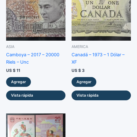
Raro
-
VF
cantidad
ASIA
AMERICA
Camboya – 2017 – 20000
Canadá – 1973 – 1 Dólar –
Riels – Unc
XF
US $
11
US $
3
Agregar
Agregar
Vista rápida
Vista rápida