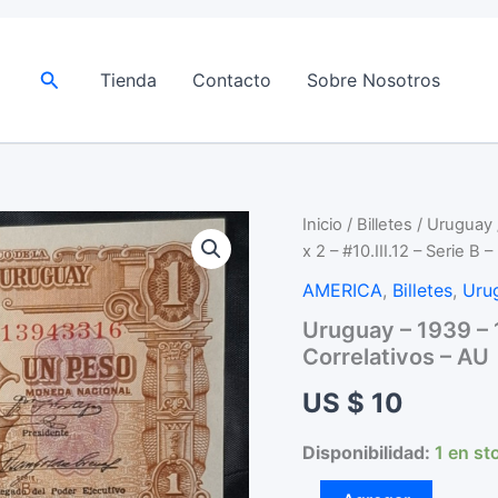
Buscar
Tienda
Contacto
Sobre Nosotros
Inicio
/
Billetes
/
Uruguay
x 2 – #10.III.12 – Serie B 
AMERICA
,
Billetes
,
Uru
Uruguay – 1939 – 1 
Correlativos – AU
US $
10
Disponibilidad:
1 en st
Uruguay