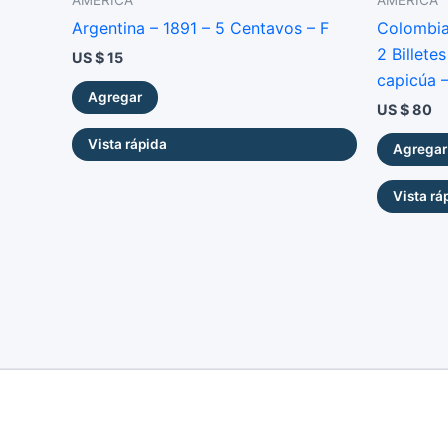
Argentina – 1891 – 5 Centavos – F
Colombia
2 Billete
US $
15
capicúa 
Agregar
US $
80
Vista rápida
Agregar
Vista rá