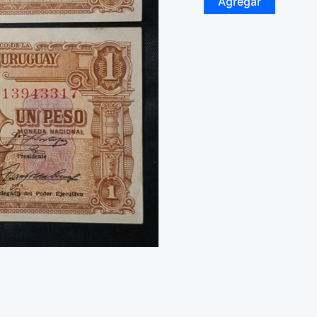
Agregar
-
1939
-
1
Peso
x
2
-
#10.III.12
-
Serie
B
-
2
Correlativos
-
AU
cantidad