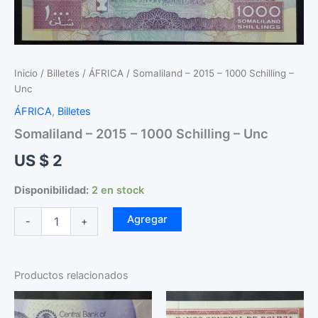
Inicio
/
Billetes
/
ÁFRICA
/ Somaliland – 2015 – 1000 Schilling –
Unc
ÁFRICA
,
Billetes
Somaliland – 2015 – 1000 Schilling – Unc
US $
2
Disponibilidad:
2 en stock
Somaliland
Agregar
-
+
-
2015
-
1000
Productos relacionados
Schilling
-
Unc