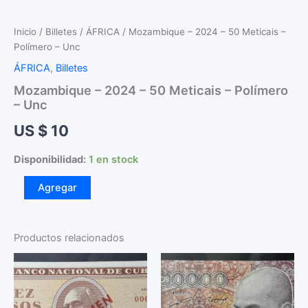
Inicio
/
Billetes
/
ÁFRICA
/ Mozambique – 2024 – 50 Meticais –
Polímero – Unc
ÁFRICA
,
Billetes
Mozambique – 2024 – 50 Meticais – Polímero
– Unc
US $
10
Disponibilidad:
1 en stock
Mozambique
Agregar
-
2024
-
50
Productos relacionados
Meticais
-
Polímero
-
Unc