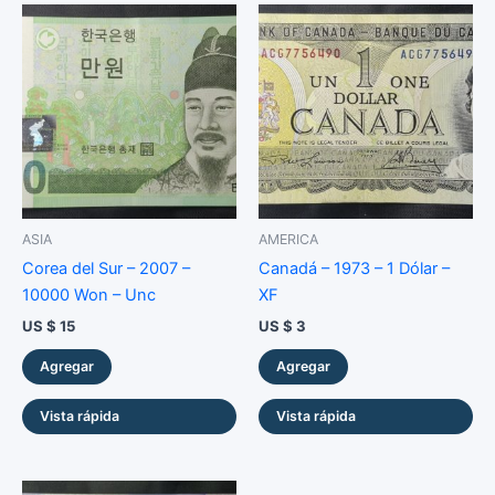
Escudos
-
Unc
cantidad
ASIA
AMERICA
Corea del Sur – 2007 –
Canadá – 1973 – 1 Dólar –
10000 Won – Unc
XF
US $
15
US $
3
Agregar
Agregar
Vista rápida
Vista rápida