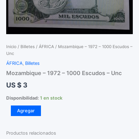
Inicio
/
Billetes
/
ÁFRICA
/ Mozambique – 1972 – 1000 Escudos –
Unc
ÁFRICA
,
Billetes
Mozambique – 1972 – 1000 Escudos – Unc
US $
3
Disponibilidad:
1 en stock
Mozambique
Agregar
-
1972
-
1000
Productos relacionados