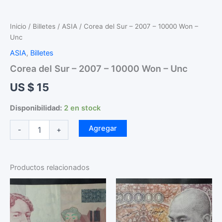
Inicio
/
Billetes
/
ASIA
/ Corea del Sur – 2007 – 10000 Won –
Unc
ASIA
,
Billetes
Corea del Sur – 2007 – 10000 Won – Unc
US $
15
Disponibilidad:
2 en stock
Corea
Agregar
-
+
del
Sur
-
2007
Productos relacionados
-
10000
Won
-
Unc