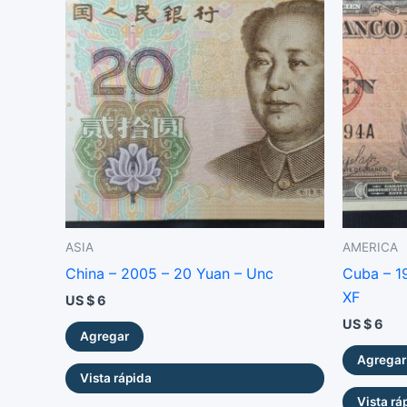
ASIA
AMERICA
China – 2005 – 20 Yuan – Unc
Cuba – 19
XF
US $
6
US $
6
Agregar
Agregar
Vista rápida
Vista rá