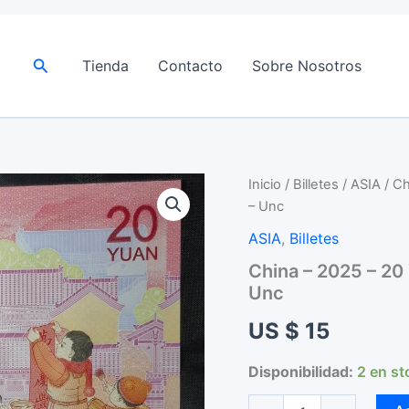
Buscar
Tienda
Contacto
Sobre Nosotros
Inicio
/
Billetes
/
ASIA
/ Ch
– Unc
ASIA
,
Billetes
China – 2025 – 20 
Unc
US $
15
Disponibilidad:
2 en st
China