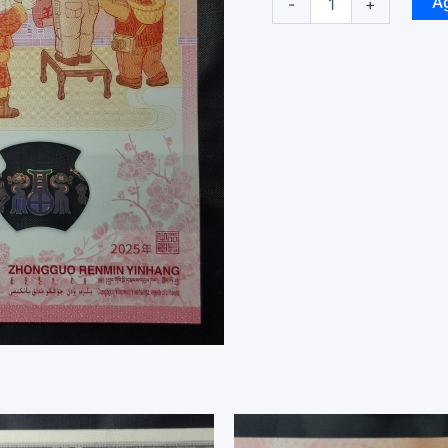
A
-
+
-
2025
-
20
Yuan
-
Año
de
la
Serpiente
-
Polimero
-
Unc
cantidad