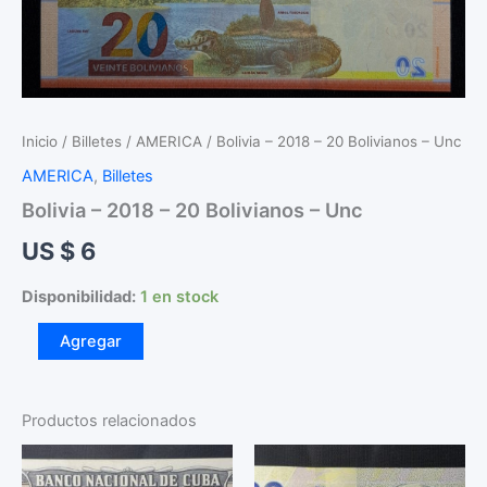
Inicio
/
Billetes
/
AMERICA
/ Bolivia – 2018 – 20 Bolivianos – Unc
AMERICA
,
Billetes
Bolivia – 2018 – 20 Bolivianos – Unc
US $
6
Disponibilidad:
1 en stock
Bolivia
Agregar
-
2018
-
20
Productos relacionados
Bolivianos
-
Unc