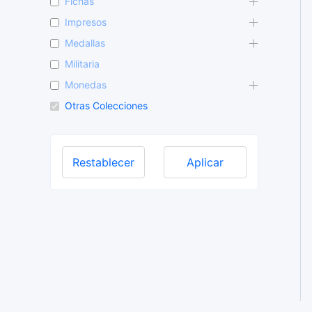
r
Fichas
o
Impresos
d
u
Medallas
c
Militaria
t
o
Monedas
s
Otras Colecciones
Restablecer
Aplicar