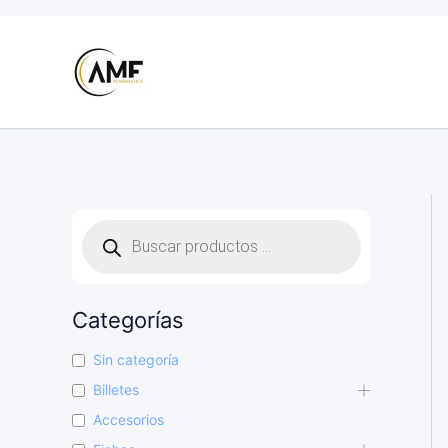
Ir
al
contenido
B
ú
s
q
u
Categorías
e
d
Sin categoría
a
d
Billetes
e
Accesorios
p