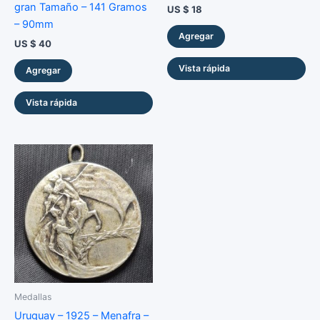
gran Tamaño – 141 Gramos
US $
18
– 90mm
Agregar
US $
40
Vista rápida
Agregar
Vista rápida
Medallas
Uruguay – 1925 – Menafra –