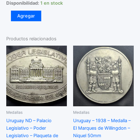
Disponibilidad:
1 en stock
Uruguay
Agregar
-
2001
-
Medalla
Productos relacionados
Bicentenario
de
la
ciudad
de
Dolores
-
Metal
Blanco
40mm
cantidad
Medallas
Medallas
Uruguay ND – Palacio
Uruguay – 1938 – Medalla –
Legislativo – Poder
El Marques de Willingdon –
Legislativo – Plaqueta de
Niquel 50mm