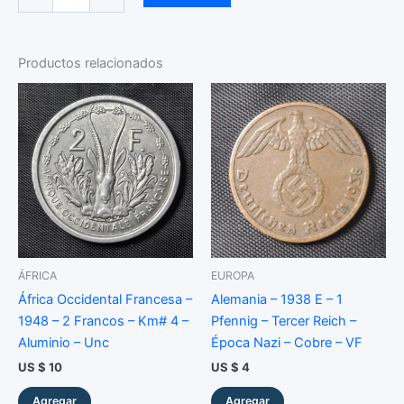
-
2011
-
50
Productos relacionados
Senite
-
FAO
-
Níquel
-
BU
cantidad
ÁFRICA
EUROPA
África Occidental Francesa –
Alemania – 1938 E – 1
1948 – 2 Francos – Km# 4 –
Pfennig – Tercer Reich –
Aluminio – Unc
Época Nazi – Cobre – VF
US $
10
US $
4
Agregar
Agregar