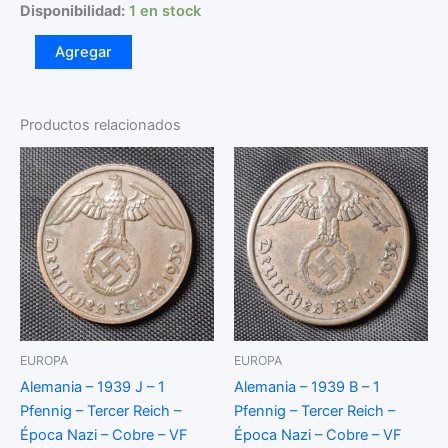
Disponibilidad:
1 en stock
Tonga
Agregar
-
1967
-
20
Productos relacionados
Senite
-
Km#
8
-
Níquel
-
VF
cantidad
EUROPA
EUROPA
Alemania – 1939 J – 1
Alemania – 1939 B – 1
Pfennig – Tercer Reich –
Pfennig – Tercer Reich –
Época Nazi – Cobre – VF
Época Nazi – Cobre – VF