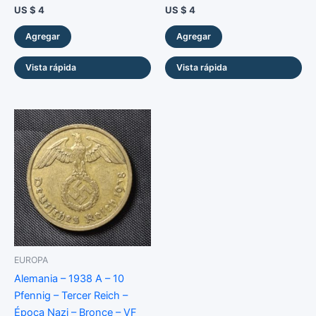
US $
4
US $
4
Agregar
Agregar
Vista rápida
Vista rápida
EUROPA
Alemania – 1938 A – 10
Pfennig – Tercer Reich –
Época Nazi – Bronce – VF