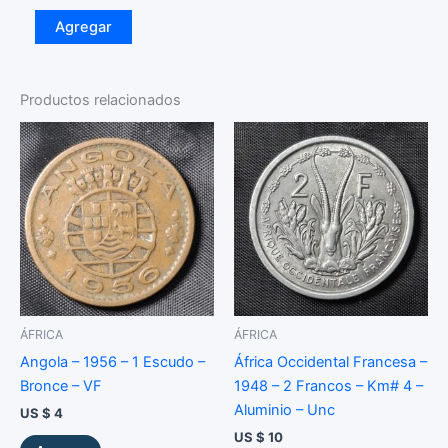
Tailandia
Agregar
–
2023
–
20
Productos relacionados
Bath
–
Km#
Y
599
–
Departamento
del
Tesoro
–
Níquel
ÁFRICA
ÁFRICA
-
BU
Angola – 1956 – 1 Escudo –
África Occidental Francesa –
cantidad
Bronce – VF
1948 – 2 Francos – Km# 4 –
Aluminio – Unc
US $
4
US $
10