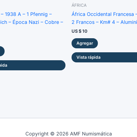
ÁFRICA
– 1938 A – 1 Pfennig –
África Occidental Francesa 
eich – Época Nazi – Cobre –
2 Francos – Km# 4 – Alumin
US $
10
Agregar
Vista rápida
pida
Copyright © 2026 AMF Numismática