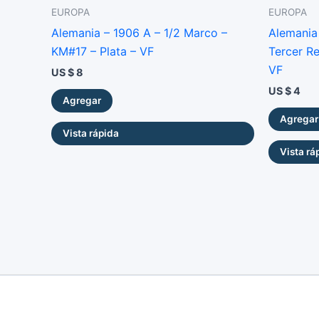
EUROPA
EUROPA
Alemania – 1906 A – 1/2 Marco –
Alemania 
KM#17 – Plata – VF
Tercer R
VF
US $
8
US $
4
Agregar
Agregar
Vista rápida
Vista rá