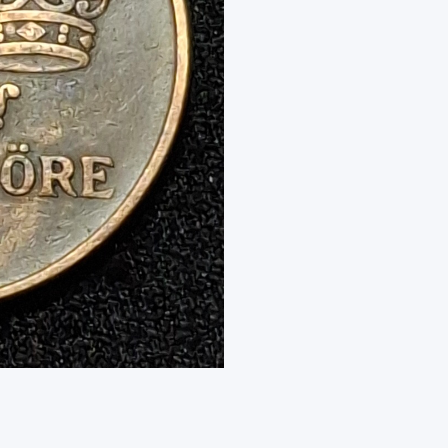
–
5
Ore
–
Bronce
–
VF
cantidad