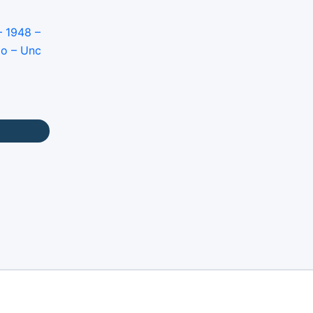
– 1948 –
io – Unc