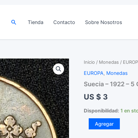
Buscar
Tienda
Contacto
Sobre Nosotros
Inicio
/
Monedas
/
EUROP
EUROPA
,
Monedas
Suecia – 1922 – 5 
US $
3
Disponibilidad:
1 en st
Suecia
Agregar
–
1922