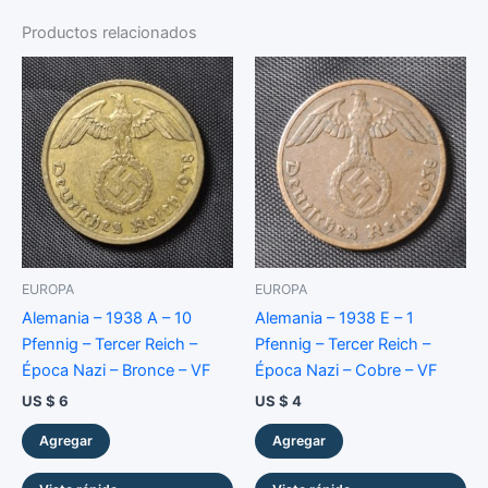
–
3
Productos relacionados
Pence
–
Km#
26
–
Plata
–
XF
cantidad
EUROPA
EUROPA
Alemania – 1938 A – 10
Alemania – 1938 E – 1
Pfennig – Tercer Reich –
Pfennig – Tercer Reich –
Época Nazi – Bronce – VF
Época Nazi – Cobre – VF
US $
6
US $
4
Agregar
Agregar