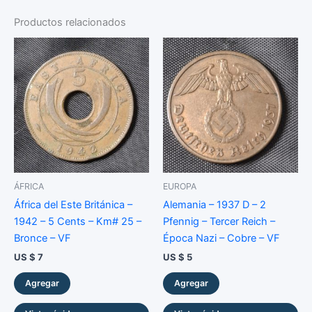
-
2
Productos relacionados
Para
-
Cobre
-
VF
cantidad
ÁFRICA
EUROPA
África del Este Británica –
Alemania – 1937 D – 2
1942 – 5 Cents – Km# 25 –
Pfennig – Tercer Reich –
Bronce – VF
Época Nazi – Cobre – VF
US $
7
US $
5
Agregar
Agregar