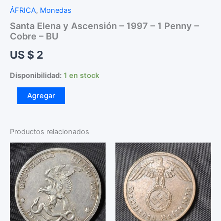
ÁFRICA
,
Monedas
Santa Elena y Ascensión – 1997 – 1 Penny –
Cobre – BU
US $
2
Disponibilidad:
1 en stock
Santa
Agregar
Elena
y
Ascensión
-
Productos relacionados
1997
-
1
Penny
-
Cobre
-
BU
cantidad