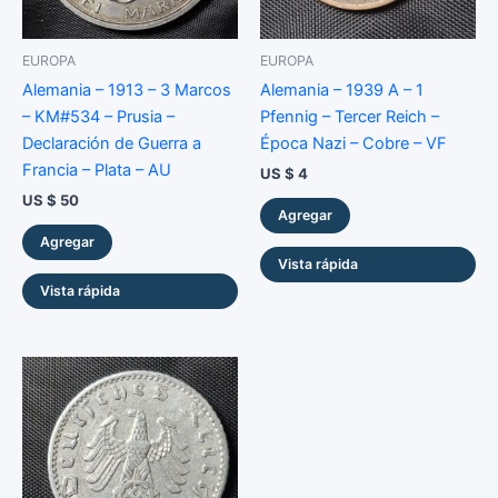
EUROPA
EUROPA
Alemania – 1913 – 3 Marcos
Alemania – 1939 A – 1
– KM#534 – Prusia –
Pfennig – Tercer Reich –
Declaración de Guerra a
Época Nazi – Cobre – VF
Francia – Plata – AU
US $
4
US $
50
Agregar
Agregar
Vista rápida
Vista rápida