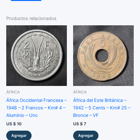
–
2004
–
Productos relacionados
5
Dram
–
Iglesia
-
Bronce
-
BU
cantidad
ÁFRICA
ÁFRICA
África Occidental Francesa –
África del Este Británica –
1948 – 2 Francos – Km# 4 –
1942 – 5 Cents – Km# 25 –
Aluminio – Unc
Bronce – VF
US $
10
US $
7
Agregar
Agregar