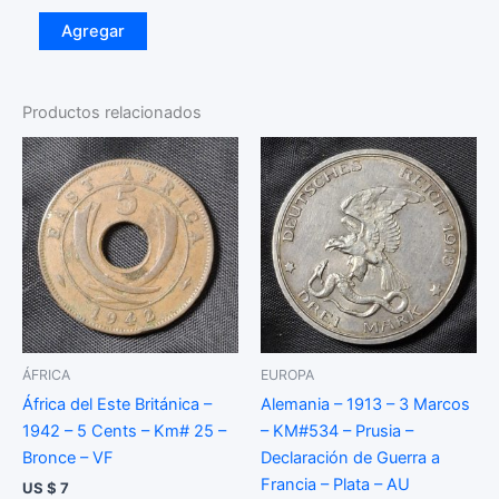
México
Agregar
-
1957
-
5
Productos relacionados
Pesos
-
Km#
469
-
Plata
-
XF
cantidad
ÁFRICA
EUROPA
África del Este Británica –
Alemania – 1913 – 3 Marcos
1942 – 5 Cents – Km# 25 –
– KM#534 – Prusia –
Bronce – VF
Declaración de Guerra a
Francia – Plata – AU
US $
7