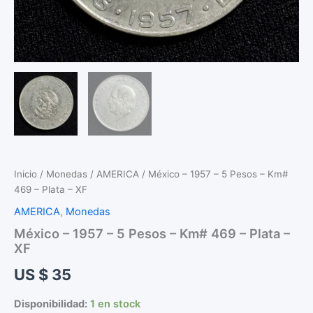
Inicio
/
Monedas
/
AMERICA
/ México – 1957 – 5 Pesos – Km#
469 – Plata – XF
AMERICA
,
Monedas
México – 1957 – 5 Pesos – Km# 469 – Plata –
XF
US $
35
Disponibilidad:
1 en stock