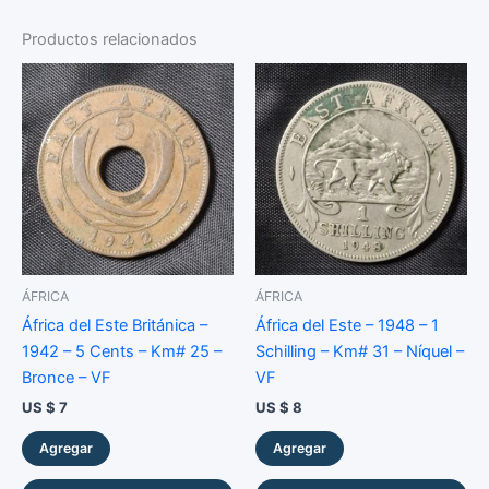
-
1
Productos relacionados
Franco
-
Km#
55
-
Níquel
-
Unc
cantidad
ÁFRICA
ÁFRICA
África del Este Británica –
África del Este – 1948 – 1
1942 – 5 Cents – Km# 25 –
Schilling – Km# 31 – Níquel –
Bronce – VF
VF
US $
7
US $
8
Agregar
Agregar