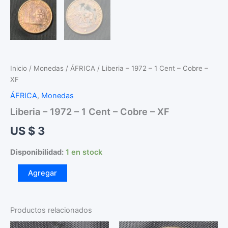
Inicio
/
Monedas
/
ÁFRICA
/ Liberia – 1972 – 1 Cent – Cobre –
XF
ÁFRICA
,
Monedas
Liberia – 1972 – 1 Cent – Cobre – XF
US $
3
Disponibilidad:
1 en stock
Liberia
Agregar
-
1972
-
1
Productos relacionados
Cent