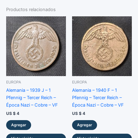
-
25
Productos relacionados
Piastres
-
Bronce
-
VF
cantidad
EUROPA
EUROPA
Alemania – 1939 J – 1
Alemania – 1940 F – 1
Pfennig – Tercer Reich –
Pfennig – Tercer Reich –
Época Nazi – Cobre – VF
Época Nazi – Cobre – VF
US $
4
US $
4
Agregar
Agregar