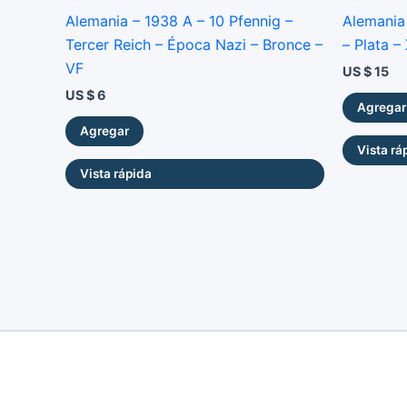
Alemania – 1938 A – 10 Pfennig –
Alemania
Tercer Reich – Época Nazi – Bronce –
– Plata –
VF
US $
15
US $
6
Agregar
Agregar
Vista rá
Vista rápida