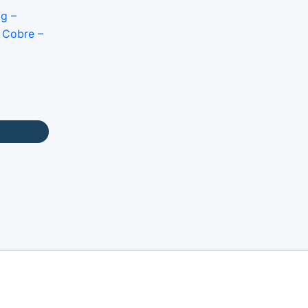
ig –
 Cobre –