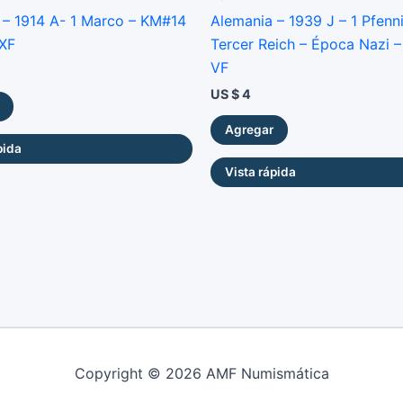
 – 1914 A- 1 Marco – KM#14
Alemania – 1939 J – 1 Pfenn
 XF
Tercer Reich – Época Nazi –
VF
US $
4
Agregar
pida
Vista rápida
Copyright © 2026 AMF Numismática