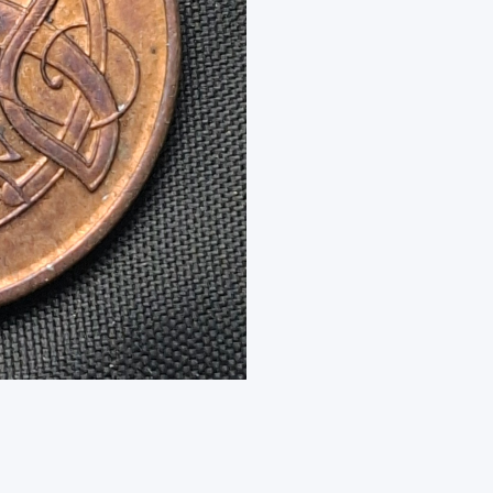
–
2
Pence
–
Km#
21
–
Cobre
–
Unc
cantidad