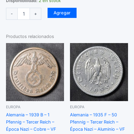
Disponibilidad:
2 en stock
Grecia
Agregar
-
+
-
1959
-
10
Productos relacionados
Dracmas
-
Km#
84
-
Níquel
-
Unc
cantidad
EUROPA
EUROPA
Alemania – 1939 B – 1
Alemania – 1935 F – 50
Pfennig – Tercer Reich –
Pfennig – Tercer Reich –
Época Nazi – Cobre – VF
Época Nazi – Aluminio – VF