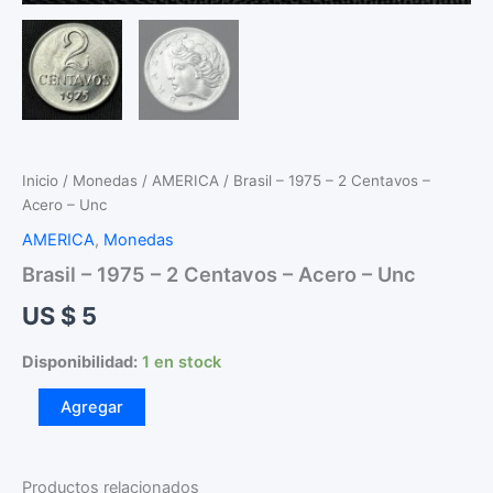
Inicio
/
Monedas
/
AMERICA
/ Brasil – 1975 – 2 Centavos –
Acero – Unc
AMERICA
,
Monedas
Brasil – 1975 – 2 Centavos – Acero – Unc
US $
5
Disponibilidad:
1 en stock
Brasil
Agregar
-
1975
-
2
Productos relacionados