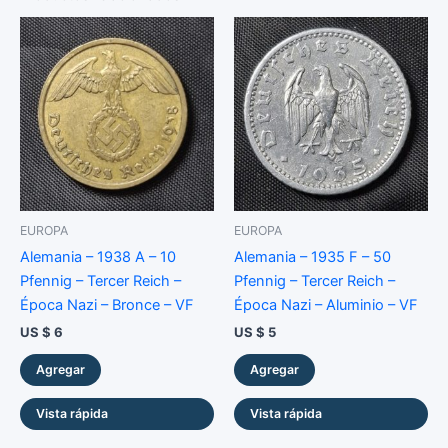
Centavos
-
Acero
-
Unc
cantidad
EUROPA
EUROPA
Alemania – 1938 A – 10
Alemania – 1935 F – 50
Pfennig – Tercer Reich –
Pfennig – Tercer Reich –
Época Nazi – Bronce – VF
Época Nazi – Aluminio – VF
US $
6
US $
5
Agregar
Agregar
Vista rápida
Vista rápida