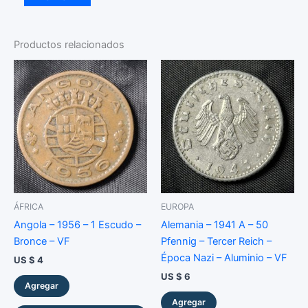
-
1898
-
200
Productos relacionados
Reis
-
Níquel
-
VF
cantidad
ÁFRICA
EUROPA
Angola – 1956 – 1 Escudo –
Alemania – 1941 A – 50
Bronce – VF
Pfennig – Tercer Reich –
Época Nazi – Aluminio – VF
US $
4
US $
6
Agregar
Agregar