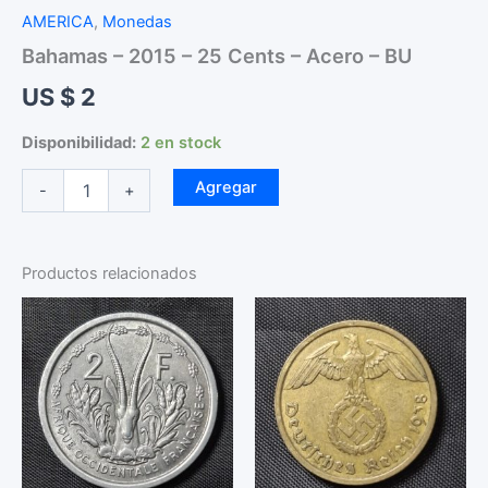
AMERICA
,
Monedas
Bahamas – 2015 – 25 Cents – Acero – BU
US $
2
Disponibilidad:
2 en stock
Bahamas
Agregar
-
+
-
2015
-
25
Productos relacionados
Cents
-
Acero
-
BU
cantidad