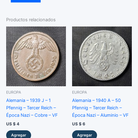
-
2000
-
50
Productos relacionados
Cents
-
Km#488
-
Milenio
-
Año
2000
-
Níquel
-
EUROPA
EUROPA
XF
cantidad
Alemania – 1939 J – 1
Alemania – 1940 A – 50
Pfennig – Tercer Reich –
Pfennig – Tercer Reich –
Época Nazi – Cobre – VF
Época Nazi – Aluminio – VF
US $
4
US $
6
Agregar
Agregar