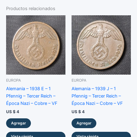
-
10
Productos relacionados
Centavos
-
Níquel
-
VF
cantidad
EUROPA
EUROPA
Alemania – 1938 E – 1
Alemania – 1939 J – 1
Pfennig – Tercer Reich –
Pfennig – Tercer Reich –
Época Nazi – Cobre – VF
Época Nazi – Cobre – VF
US $
4
US $
4
Agregar
Agregar
Vista rápida
Vista rápida